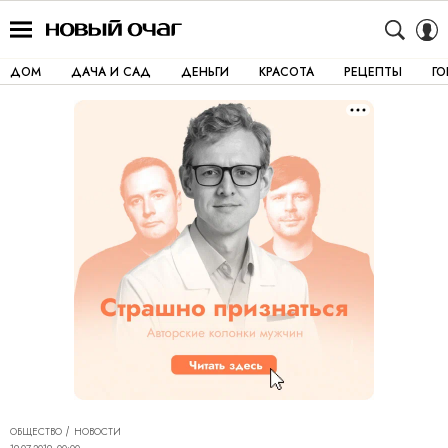
ДОМ
ДАЧА И САД
ДЕНЬГИ
КРАСОТА
РЕЦЕПТЫ
Г
ОБЩЕСТВО
НОВОСТИ