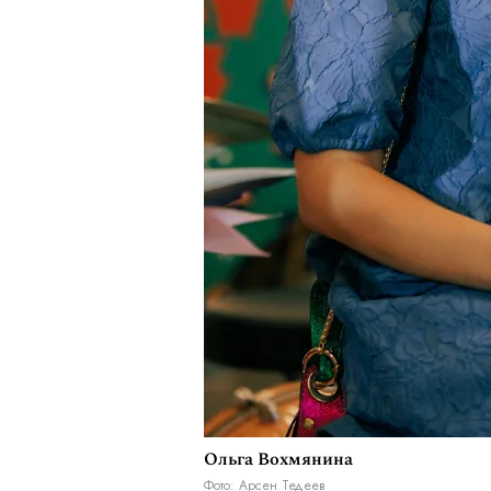
Ольга Вохмянина
Фото: Арсен Тедеев