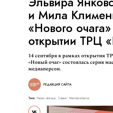
Эльвира Янков
и Мила Клименк
«Нового очага»
открытии ТРЦ 
14 сентября в рамках открытия Т
«Новый очаг» состоялась серия ма
медиаперсон.
РЕДАКЦИЯ САЙТА
Теги:
Наши звезды
Семья
Мастер-классы