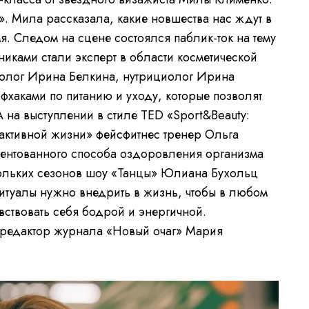
. Мила рассказала, какие новшества нас ждут в
. Следом на сцене состоялся паблик-ток на тему
тниками стали эксперт в области косметической
холог Ирина Белкина, нутрициолог Ирина
хаками по питанию и уходу, которые позволят
А на выступлении в стиле TED «Sport&Beauty:
 активной жизни» фейсфитнес тренер Ольга
атентованного способа оздоровления организма
ольких сезонов шоу «Танцы» Юлиана Бухольц
ритуалы нужно внедрить в жизнь, чтобы в любом
вствовать себя бодрой и энергичной.
-редактор журнала «Новый очаг» Мария