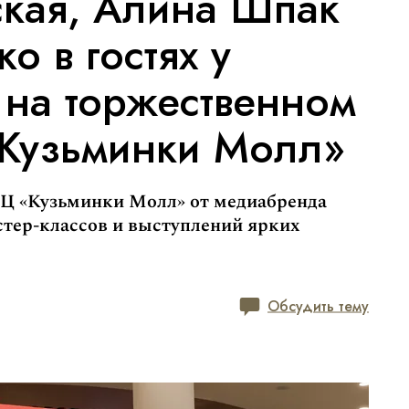
ская, Алина Шпак
о в гостях у
 на торжественном
«Кузьминки Молл»
РЦ «Кузьминки Молл» от медиабренда
стер-классов и выступлений ярких
Обсудить тему