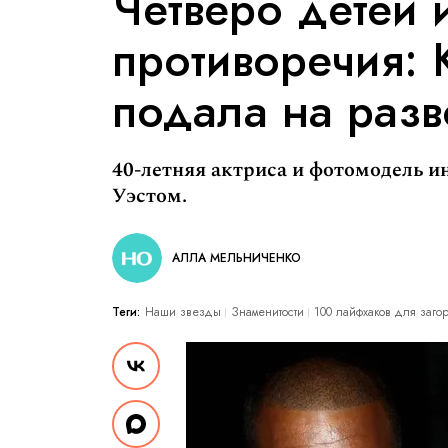
Четверо детей
противоречия:
подала на раз
40-летняя актриса и фотомодель и
Уэстом.
АЛЛА МЕЛЬНИЧЕНКО
Теги:
Наши звезды
Знаменитости
100 лайфхаков для заг