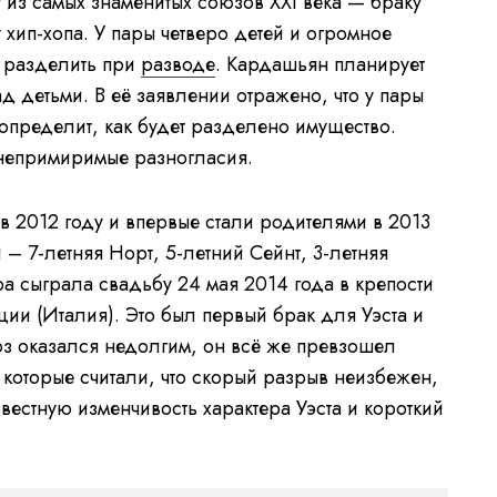
 из самых знаменитых союзов XXI века — браку
хип-хопа. У пары четверо детей и огромное
т разделить при
разводе
. Кардашьян планирует
д детьми. В её заявлении отражено, что у пары
определит, как будет разделено имущество.
непримиримые разногласия.
 в 2012 году и впервые стали родителями в 2013
й – 7-летняя Норт, 5-летний Сейнт, 3-летняя
а сыграла свадьбу 24 мая 2014 года в крепости
и (Италия). Это был первый брак для Уэста и
юз оказался недолгим, он всё же превзошел
 которые считали, что скорый разрыв неизбежен,
звестную изменчивость характера Уэста и короткий