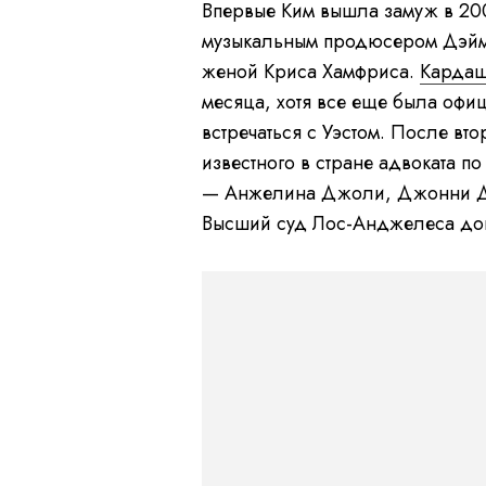
Впервые Ким вышла замуж в 200
музыкальным продюсером Дэймон
женой Криса Хамфриса.
Карда
месяца, хотя все еще была офиц
встречаться с Уэстом. После вт
известного в стране адвоката п
— Анжелина Джоли, Джонни Деп
Высший суд Лос-Анджелеса док