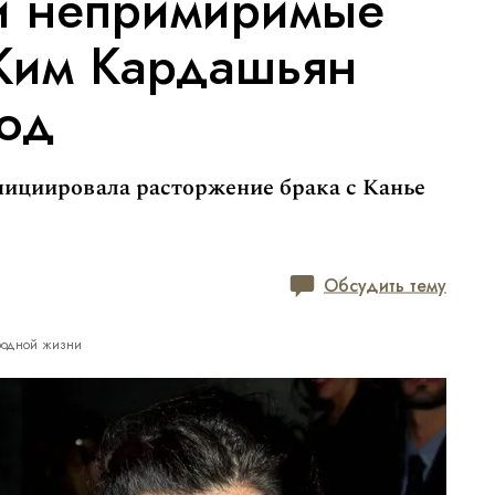
 и непримиримые
 Ким Кардашьян
вод
нициировала расторжение брака с Канье
Обсудить тему
ородной жизни