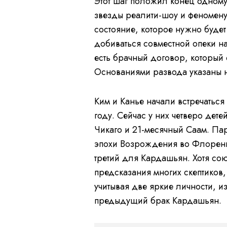
Этот шаг положил конец одному
звезды реалити-шоу и феномену 
состояние, которое нужно буде
добиваться совместной опеки на
есть брачный договор, который 
Основаниями развода указаны 
Ким и Канье начали встречаться
году. Сейчас у них четверо дете
Чикаго и 21-месячный Саам. Пар
эпохи Возрождения во Флоренци
третий для Кардашьян. Хотя со
предсказания многих скептиков,
учитывая две яркие личности, и
предыдущий брак Кардашьян.