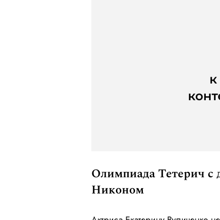
Олимпиада Тетерич с 
Никоном
Актриса Екатерину Вуличенко н