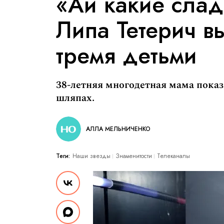
«Ай какие слад
Липа Тетерич в
тремя детьми
38-летняя многодетная мама показ
шляпах.
АЛЛА МЕЛЬНИЧЕНКО
Теги:
Наши звезды
Знаменитости
Телеканалы