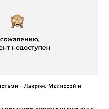
детьми – Лавром, Мелиссой и
е смогла сдержать восторженного восклицания: