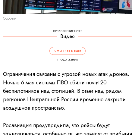
Соцсети
ПРОДОЛЖЕНИЕ НИЖЕ
Видео
V
i
d
СМОТРЕТЬ ЕЩЕ
e
o
P
ПРОДОЛЖЕНИЕ
l
a
y
e
Ограничения связаны с угрозой новых атак дронов.
r
i
s
Ночью 6 мая системы ПВО сбили почти 20
l
o
a
беспилотников над столицей. В ответ над рядом
d
i
регионов Центральной России временно закрыли
n
g
.
воздушное пространство.
Росавиация предупредила, что рейсы будут
задерживаться, особенно те, что зависят от прибытия