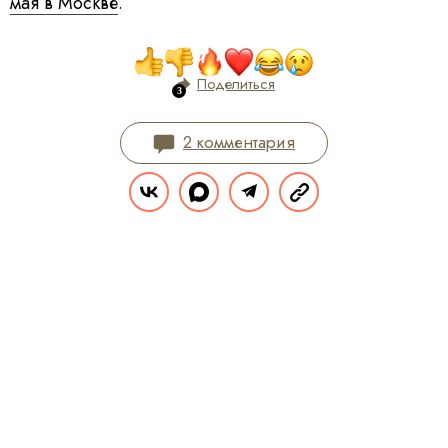
мая в Москве
.
Поделиться
2 комментария
Комментарии
2
Вы уже сейчас можете ответить автору анонимно. Если хотите комментировать
под своим именем и следить за дискуссией —
войдите
или
зарегистрируйтесь
ОТПРАВИТЬ