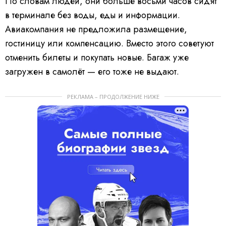
По словам людей, они больше восьми часов сидят
o
:
P
0
l
в терминале без воды, еды и информации.
%
a
y
Авиакомпания не предложила размещение,
e
r
i
гостиницу или компенсацию. Вместо этого советуют
s
l
o
отменить билеты и покупать новые. Багаж уже
a
d
i
загружен в самолёт — его тоже не выдают.
n
g
.
РЕКЛАМА – ПРОДОЛЖЕНИЕ НИЖЕ