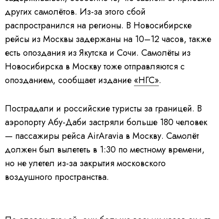
других самолётов. Из-за этого сбой
распространился на регионы. В Новосибирске
рейсы из Москвы задержаны на 10–12 часов, также
есть опоздания из Якутска и Сочи. Самолёты из
Новосибирска в Москву тоже отправляются с
опозданием, сообщает издание
«НГС»
.
Пострадали и российские туристы за границей. В
аэропорту Абу-Даби застряли больше 180 человек
— пассажиры рейса AirAravia в Москву. Самолёт
должен был вылететь в 1:30 по местному времени,
но не улетел из-за закрытия московского
воздушного пространства.
L
U
o
n
V
a
m
i
d
u
d
e
t
e
d
e