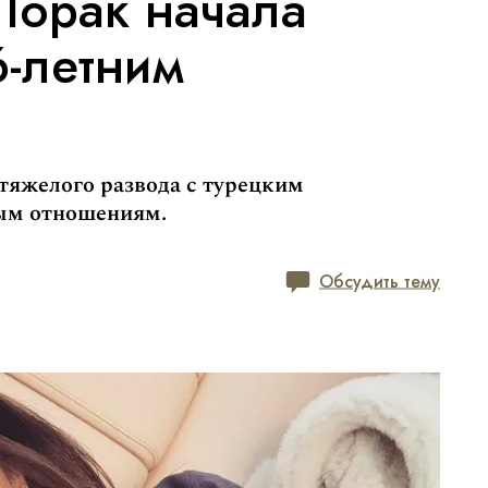
Лорак начала
6-летним
 тяжелого развода с турецким
вым отношениям.
Обсудить тему