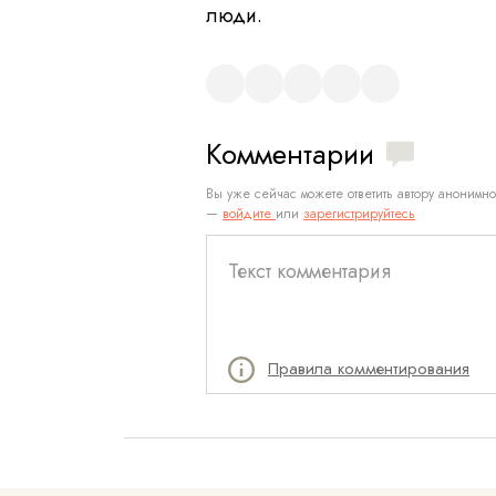
люди.
Комментарии
Вы уже сейчас можете ответить автору анонимно
—
войдите
или
зарегистрируйтесь
Правила комментирования