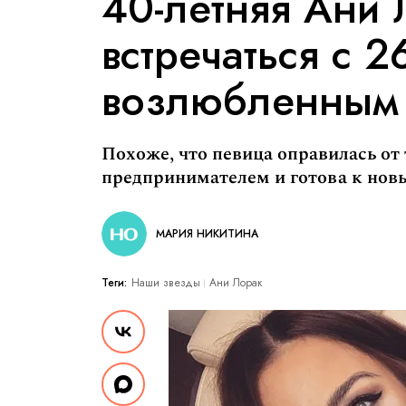
40-летняя Ани 
встречаться с 2
возлюбленным
Похоже, что певица оправилась от
предпринимателем и готова к но
МАРИЯ НИКИТИНА
Теги:
Наши звезды
Ани Лорак