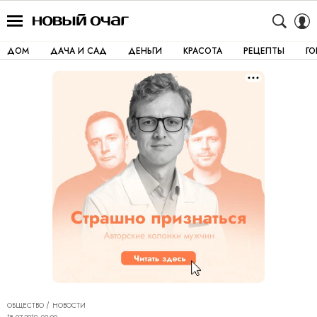
ДОМ
ДАЧА И САД
ДЕНЬГИ
КРАСОТА
РЕЦЕПТЫ
Г
ОБЩЕСТВО
НОВОСТИ