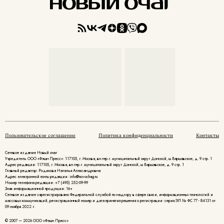
Пользовательское соглашение
Политика конфиденциальности
Контакты
Сетевое издание Новый очаг
Учредитель ООО «Фэшн Пресс»: 117105, г. Москва, вн.тер.г. муниципальный округ Донской, ш Варшавское, д. 9 стр. 1
Адрес редакции: 117105, г. Москва, вн.тер.г. муниципальный округ Донской, ш Варшавское, д. 9 стр. 1
Главный редактор: Родикова Наталья Александровна
Адрес электронной почты редакции: info@novochag.ru
Номер телефона редакции: +7 (495) 252-09-99
Знак информационной продукции: 16+
Cетевое издание зарегистрировано Федеральной службой по надзору в сфере связи, информационных технологий и
массовых коммуникаций, регистрационный номер и дата принятия решения о регистрации: серия ЭЛ № ФС 77 - 84131 от
09 ноября 2022 г.
© 2007 — 2026 ООО «Фэшн Пресс»