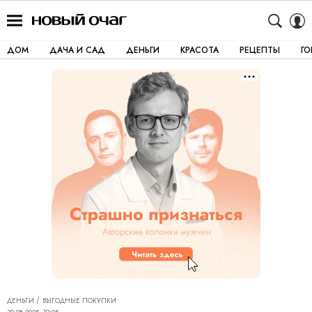
ДОМ
ДАЧА И САД
ДЕНЬГИ
КРАСОТА
РЕЦЕПТЫ
Г
ДЕНЬГИ
ВЫГОДНЫЕ ПОКУПКИ