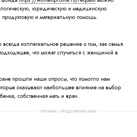
те фонда
https://womenprolife.ru/request
можно
ихологическую, юридическую и медицинскую
, продуктовую и материальную помощь.
R
-
0:00
F
u
V
l
i
e
l
d
s
e
 всегда коллегиальное решение о том, как семья
c
o
m
r
P
e
l
подходящее, что может случиться с женщиной в
e
a
a
n
y
e
r
i
i
s
l
n
o
ране прошли наши опросы, что помогло нам
a
d
i
i
которые оказывают наибольшее влияние на выбор
n
g
n
.
енка, собственная мать и врач.
g
T
РЕКЛАМА – ПРОДОЛЖЕНИЕ НИЖЕ
i
m
e