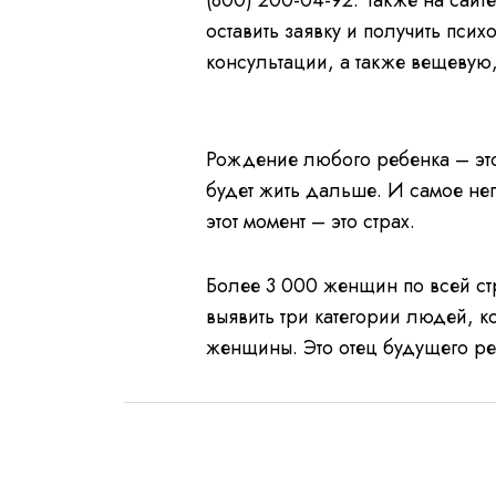
(800) 200-04-92. Также на сай
оставить заявку и получить пс
консультации, а также вещевую
L
P
U
o
a
n
a
u
m
d
s
u
e
e
t
Рождение любого ребенка – это
d
e
:
0
будет жить дальше. И самое не
%
этот момент – это страх.
Более 3 000 женщин по всей ст
выявить три категории людей, 
женщины. Это отец будущего реб