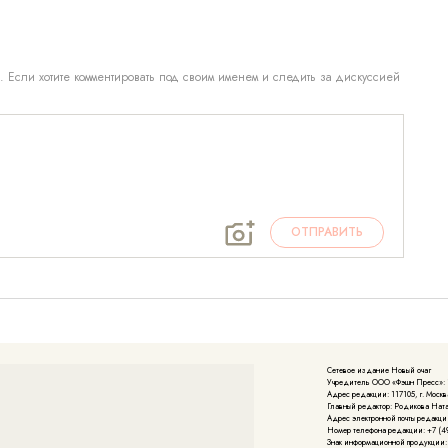
. Если хотите комментировать под своим именем и следить за дискуссией
ОТПРАВИТЬ
Сетевое издание Новый очаг
Учредитель ООО «Фэшн Пресс»: 117
Адрес редакции: 117105, г. Москва
Главный редактор: Родикова Нат
Адрес электронной почты редакции
Номер телефона редакции: +7 (49
Знак информационной продукции: