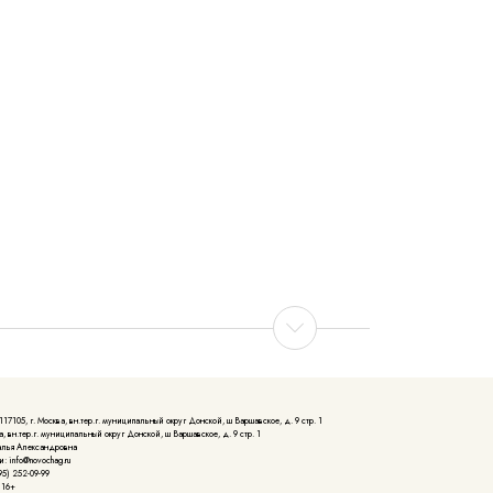
105, г. Москва, вн.тер.г. муниципальный округ Донской, ш Варшавское, д. 9 стр. 1
, вн.тер.г. муниципальный округ Донской, ш Варшавское, д. 9 стр. 1
алья Александровна
: info@novochag.ru
5) 252-09-99
 16+