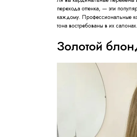
ли вы кардинальные перемены и
перехода оттенка, — эти попул
каждому. Профессиональные ко
тона востребованы в их салонах
Золотой блон