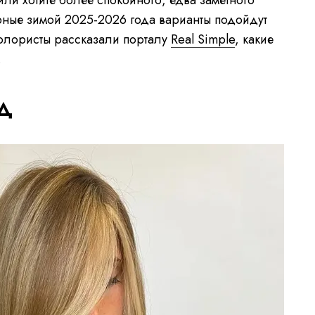
ли хотите более спокойного, едва заметного
ярные зимой 2025-2026 года варианты подойдут
лористы рассказали порталу
Real Simple
, какие
.
д