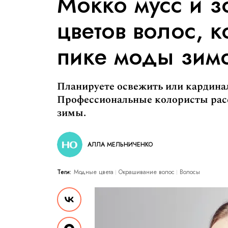
Мокко мусс и з
цветов волос, к
пике моды зим
Планируете освежить или кардинал
Профессиональные колористы рас
зимы.
АЛЛА МЕЛЬНИЧЕНКО
Теги:
Модные цвета
Окрашивание волос
Волосы