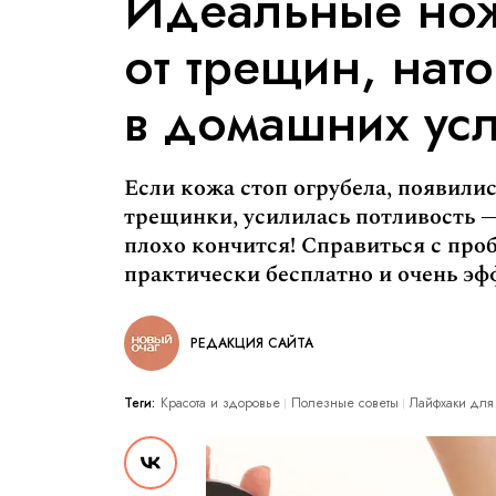
Идеальные нож
от трещин, нат
в домашних ус
Если кожа стоп огрубела, появили
трещинки, усилилась потливость — 
плохо кончится! Справиться с про
практически бесплатно и очень э
РЕДАКЦИЯ САЙТА
Теги:
Красота и здоровье
Полезные советы
Лайфхаки для