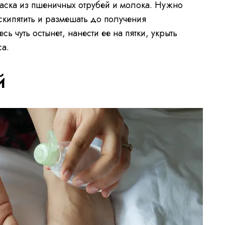
маска из пшеничных отрубей и молока. Нужно
вскипятить и размешать до получения
сь чуть остынет, нанести ее на пятки, укрыть
са.
й