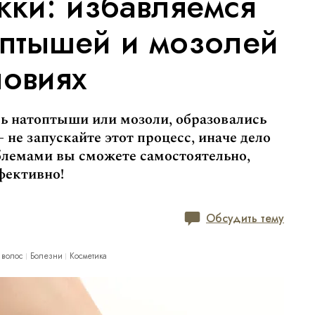
ки: избавляемся
оптышей и мозолей
ловиях
сь натоптыши или мозоли, образовались
не запускайте этот процесс, иначе дело
блемами вы сможете самостоятельно,
ффективно!
Обсудить тему
 волос
Болезни
Косметика