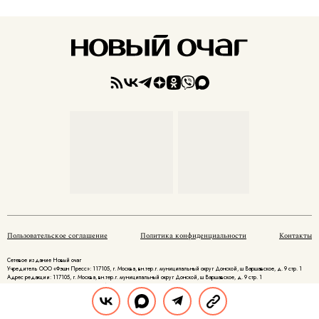
Пользовательское соглашение
Политика конфиденциальности
Контакты
Сетевое издание Новый очаг
Учредитель ООО «Фэшн Пресс»: 117105, г. Москва, вн.тер.г. муниципальный округ Донской, ш Варшавское, д. 9 стр. 1
Адрес редакции: 117105, г. Москва, вн.тер.г. муниципальный округ Донской, ш Варшавское, д. 9 стр. 1
Главный редактор: Родикова Наталья Александровна
Адрес электронной почты редакции: info@novochag.ru
Номер телефона редакции: +7 (495) 252-09-99
Знак информационной продукции: 16+