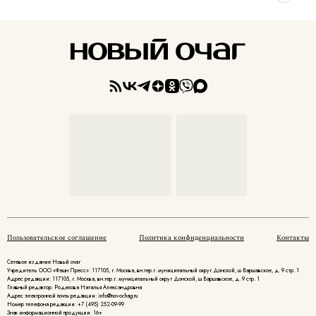
Пользовательское соглашение
Политика конфиденциальности
Контакты
Сетевое издание Новый очаг
Учредитель ООО «Фэшн Пресс»: 117105, г. Москва, вн.тер.г. муниципальный округ Донской, ш Варшавское, д. 9 стр. 1
Адрес редакции: 117105, г. Москва, вн.тер.г. муниципальный округ Донской, ш Варшавское, д. 9 стр. 1
Главный редактор: Родикова Наталья Александровна
Адрес электронной почты редакции: info@novochag.ru
Номер телефона редакции: +7 (495) 252-09-99
Знак информационной продукции: 16+