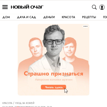
ДОМ
ДАЧА И САД
ДЕНЬГИ
КРАСОТА
РЕЦЕПТЫ
Г
КРАСОТА
УХОД ЗА КОЖЕЙ