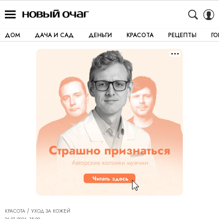
ДОМ
ДАЧА И САД
ДЕНЬГИ
КРАСОТА
РЕЦЕПТЫ
Г
КРАСОТА
УХОД ЗА КОЖЕЙ