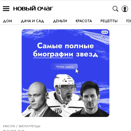
ДОМ
ДАЧА И САД
ДЕНЬГИ
КРАСОТА
РЕЦЕПТЫ
Г
КРАСОТА
БЬЮТИ-ТРЕНДЫ