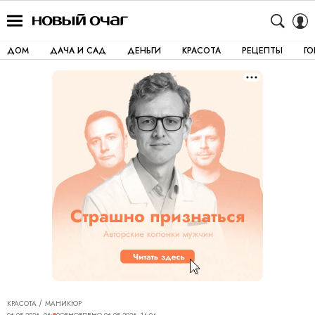
ДОМ
ДАЧА И САД
ДЕНЬГИ
КРАСОТА
РЕЦЕПТЫ
Г
КРАСОТА
МАНИКЮР