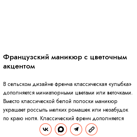
Французский маникюр с цветочным
акцентом
В сельском дизайне френча классическая «улыбка»
дополняется миниатюрными цветами или веточками.
Вместо классической белой полоски маникюр
украшает россыпь мелких ромашек или незабудок
по краю ногтя. Классический френч дополняется
ручной росписью или стемпингом. Вместо белого
лака можно использовать любые пастельные