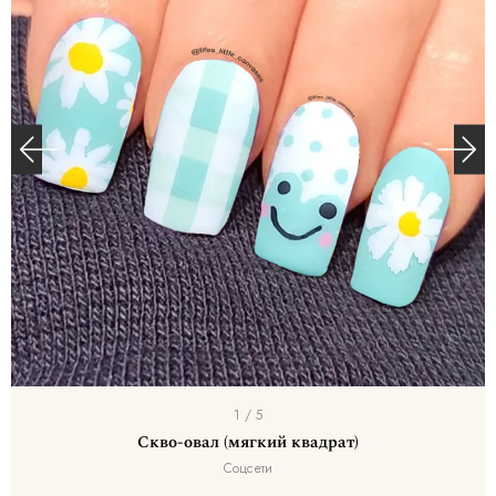
I
1 / 5
t
Скво-овал (мягкий квадрат)
Соцсети
e