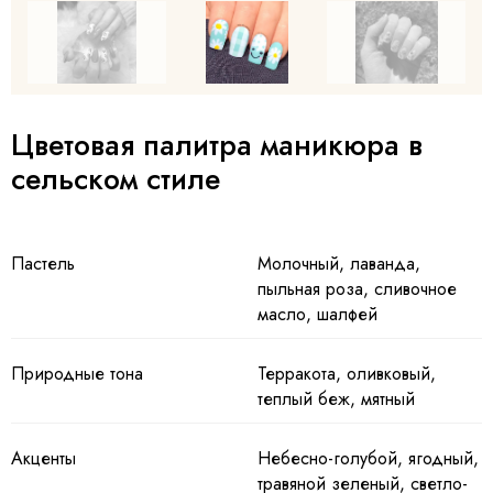
m
1
o
I
f
t
5
Цветовая палитра маникюра в
e
сельском стиле
m
1
o
Пастель
Молочный, лаванда,
f
пыльная роза, сливочное
5
масло, шалфей
Природные тона
Терракота, оливковый,
теплый беж, мятный
Акценты
Небесно-голубой, ягодный,
травяной зеленый, светло-