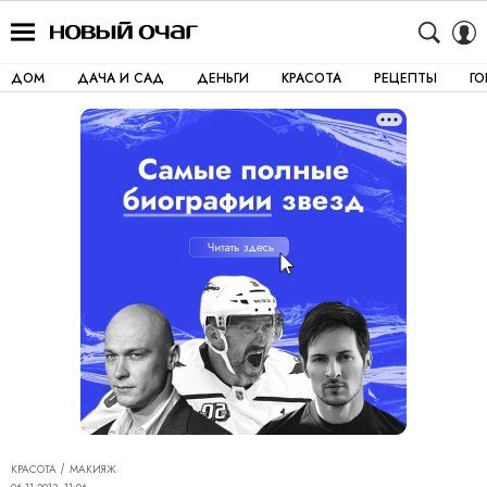
ДОМ
ДАЧА И САД
ДЕНЬГИ
КРАСОТА
РЕЦЕПТЫ
Г
КРАСОТА
МАКИЯЖ