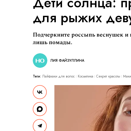
Дети солнца: п
для рыжих дев
Подчеркните россыпь веснушек и 
лишь помады.
ЛИЯ ФАЙЗУЛЛИНА
Теги:
Лайфхаки для волос
Косметика
Секрет красоты
Мак