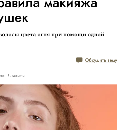
равила макияжа
ушек
волосы цвета огня при помощи одной
Обсудить тему
ияж
Визажисты