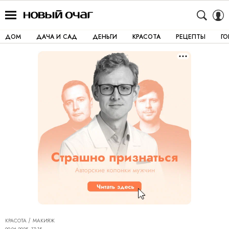
ДОМ
ДАЧА И САД
ДЕНЬГИ
КРАСОТА
РЕЦЕПТЫ
Г
КРАСОТА
МАКИЯЖ