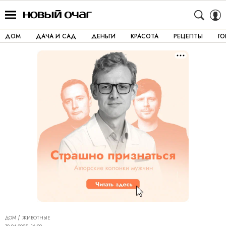
ДОМ
ДАЧА И САД
ДЕНЬГИ
КРАСОТА
РЕЦЕПТЫ
Г
ДОМ
ЖИВОТНЫЕ