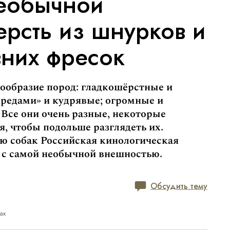
необычной
рсть из шнурков и
вних фресок
ообразие пород: гладкошёрстные и
дредами» и кудрявые; огромные и
Все они очень разные, некоторые
я, чтобы подольше разглядеть их.
ю собак Российская кинологическая
х с самой необычной внешностью.
Обсудить тему
ак