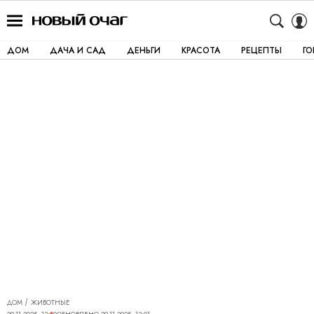
ДОМ
ДАЧА И САД
ДЕНЬГИ
КРАСОТА
РЕЦЕПТЫ
Г
ДОМ
ЖИВОТНЫЕ