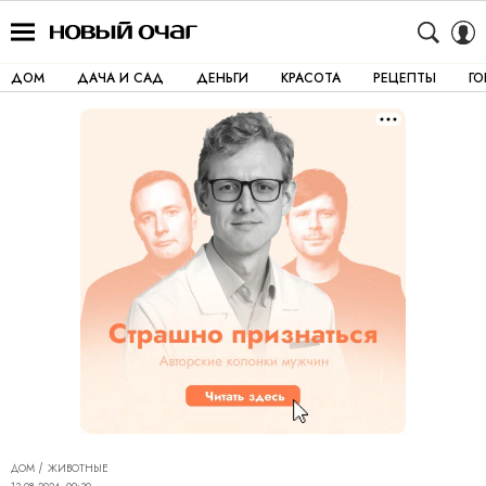
ДОМ
ДАЧА И САД
ДЕНЬГИ
КРАСОТА
РЕЦЕПТЫ
Г
ДОМ
ЖИВОТНЫЕ