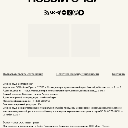
Пользовательское соглашение
Политика конфиденциальности
Контакты
Сетевое издание Новый очаг
Учредитель ООО «Фэшн Пресс»: 117105, г. Москва, вн.тер.г. муниципальный округ Донской, ш Варшавское, д. 9 стр. 1
Адрес редакции: 117105, г. Москва, вн.тер.г. муниципальный округ Донской, ш Варшавское, д. 9 стр. 1
Главный редактор: Родикова Наталья Александровна
Адрес электронной почты редакции: info@novochag.ru
Номер телефона редакции: +7 (495) 252-09-99
Знак информационной продукции: 16+
Cетевое издание зарегистрировано Федеральной службой по надзору в сфере связи, информационных технологий и
массовых коммуникаций, регистрационный номер и дата принятия решения о регистрации: серия ЭЛ № ФС 77 - 84131 от
09 ноября 2022 г.
© 2007 — 2026 ООО «Фэшн Пресс»
При размещении материалов на Сайте Пользователь безвозмездно предоставляет ООО «Фэшн Пресс»