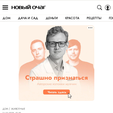
ДОМ
ДАЧА И САД
ДЕНЬГИ
КРАСОТА
РЕЦЕПТЫ
Г
ДОМ
ЖИВОТНЫЕ