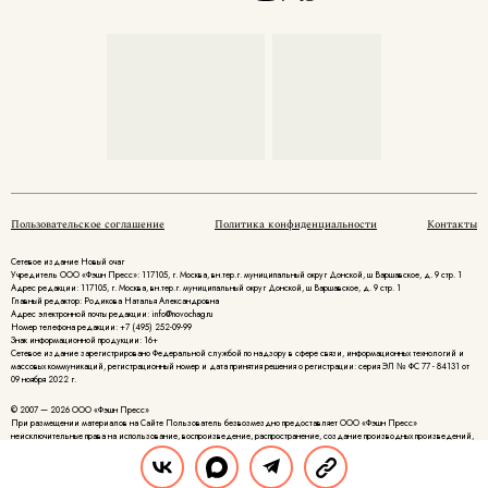
Пользовательское соглашение
Политика конфиденциальности
Контакты
Сетевое издание Новый очаг
Учредитель ООО «Фэшн Пресс»: 117105, г. Москва, вн.тер.г. муниципальный округ Донской, ш Варшавское, д. 9 стр. 1
Адрес редакции: 117105, г. Москва, вн.тер.г. муниципальный округ Донской, ш Варшавское, д. 9 стр. 1
Главный редактор: Родикова Наталья Александровна
Адрес электронной почты редакции: info@novochag.ru
Номер телефона редакции: +7 (495) 252-09-99
Знак информационной продукции: 16+
Cетевое издание зарегистрировано Федеральной службой по надзору в сфере связи, информационных технологий и
массовых коммуникаций, регистрационный номер и дата принятия решения о регистрации: серия ЭЛ № ФС 77 - 84131 от
09 ноября 2022 г.
© 2007 — 2026 ООО «Фэшн Пресс»
При размещении материалов на Сайте Пользователь безвозмездно предоставляет ООО «Фэшн Пресс»
неисключительные права на использование, воспроизведение, распространение, создание производных произведений,
а также на демонстрацию материалов и доведение их до всеобщего сведения.