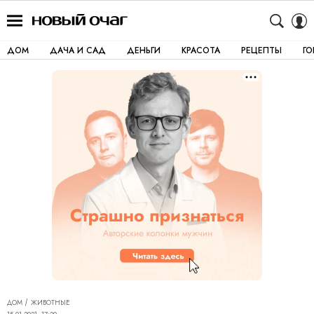
ДОМ
ДАЧА И САД
ДЕНЬГИ
КРАСОТА
РЕЦЕПТЫ
Г
ДОМ
ЖИВОТНЫЕ