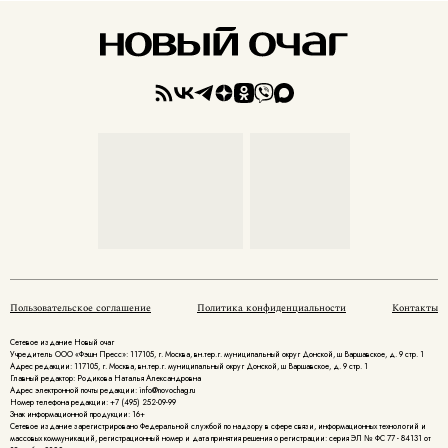
Пользовательское соглашение
Политика конфиденциальности
Контакты
Сетевое издание Новый очаг
Учредитель ООО «Фэшн Пресс»: 117105, г. Москва, вн.тер.г. муниципальный округ Донской, ш Варшавское, д. 9 стр. 1
Адрес редакции: 117105, г. Москва, вн.тер.г. муниципальный округ Донской, ш Варшавское, д. 9 стр. 1
Главный редактор: Родикова Наталья Александровна
Адрес электронной почты редакции: info@novochag.ru
Номер телефона редакции: +7 (495) 252-09-99
Знак информационной продукции: 16+
Cетевое издание зарегистрировано Федеральной службой по надзору в сфере связи, информационных технологий и
массовых коммуникаций, регистрационный номер и дата принятия решения о регистрации: серия ЭЛ № ФС 77 - 84131 от