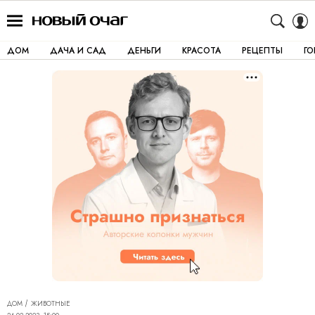
ДОМ
ДАЧА И САД
ДЕНЬГИ
КРАСОТА
РЕЦЕПТЫ
Г
ДОМ
ЖИВОТНЫЕ