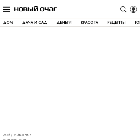
ДОМ
ДАЧА И САД
ДЕНЬГИ
КРАСОТА
РЕЦЕПТЫ
Г
ДОМ
ЖИВОТНЫЕ