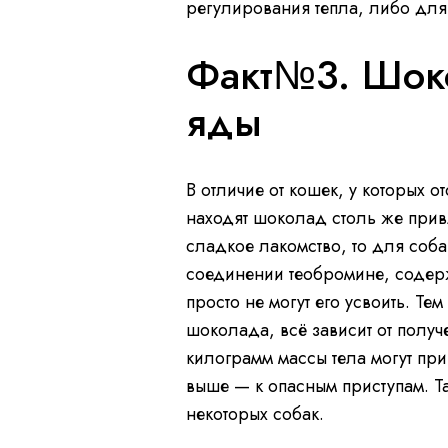
регулирования тепла, либо для 
Факт№3. Шок
яды
В отличие от кошек, у которых о
находят шоколад столь же прив
сладкое лакомство, то для соба
соединении теобромине, содер
просто не могут его усвоить. Те
шоколада, всё зависит от получ
килограмм массы тела могут прив
выше — к опасным приступам. Т
некоторых собак.