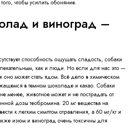
того, чтобы усилить обоняние.
олад и виноград –
тсутствует способность ощущать сладость, собаки
лекательным, как и люди. Но если для нас это —
к оно может стать ядом. Всё дело в химическом
жащемся в темном шоколаде и какао. Собаки
м не менее, животное может и не пострадать от
енной дозы теобромина. 20 мг вещества на
ести к легким симптом отравления, а 60 мг/кг и
акже изюм и виноград очень токсичны для