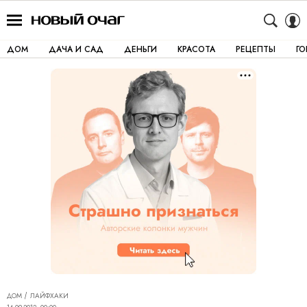
ДОМ
ДАЧА И САД
ДЕНЬГИ
КРАСОТА
РЕЦЕПТЫ
Г
ДОМ
ЛАЙФХАКИ