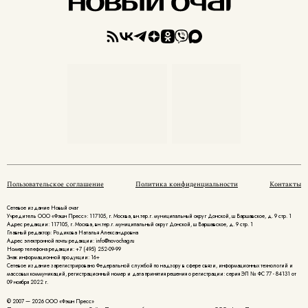
Пользовательское соглашение
Политика конфиденциальности
Контакты
Сетевое издание Новый очаг
Учредитель ООО «Фэшн Пресс»: 117105, г. Москва, вн.тер.г. муниципальный округ Донской, ш Варшавское, д. 9 стр. 1
Адрес редакции: 117105, г. Москва, вн.тер.г. муниципальный округ Донской, ш Варшавское, д. 9 стр. 1
Главный редактор: Родикова Наталья Александровна
Адрес электронной почты редакции: info@novochag.ru
Номер телефона редакции: +7 (495) 252-09-99
Знак информационной продукции: 16+
Cетевое издание зарегистрировано Федеральной службой по надзору в сфере связи, информационных технологий и
массовых коммуникаций, регистрационный номер и дата принятия решения о регистрации: серия ЭЛ № ФС 77 - 84131 от
09 ноября 2022 г.
© 2007 — 2026 ООО «Фэшн Пресс»