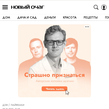
ДОМ
ДАЧА И САД
ДЕНЬГИ
КРАСОТА
РЕЦЕПТЫ
Г
ДОМ
ЛАЙФХАКИ