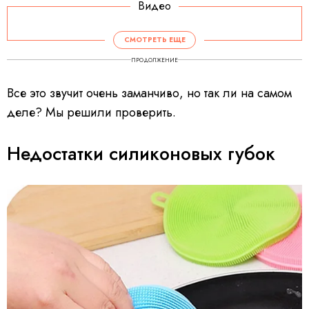
Видео
V
i
d
СМОТРЕТЬ ЕЩЕ
e
o
P
ПРОДОЛЖЕНИЕ
l
a
y
e
Все это звучит очень заманчиво, но так ли на самом
r
i
s
деле? Мы решили проверить.
l
o
a
d
i
Недостатки силиконовых губок
n
g
.