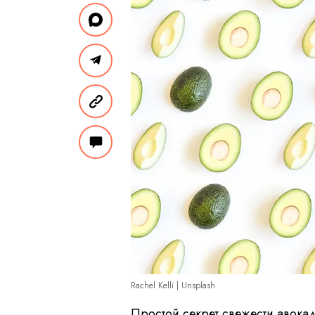
Rachel Kelli | Unsplash
Простой секрет свежести авока