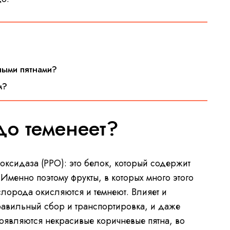
ными пятнами?
м?
до теменеет?
ксидаза (РРО): это белок, который содержит
 Именно поэтому фрукты, в которых много этого
слорода окисляются и темнеют. Влияет и
равильный сбор и транспортировка, и даже
появляются некрасивые коричневые пятна, во