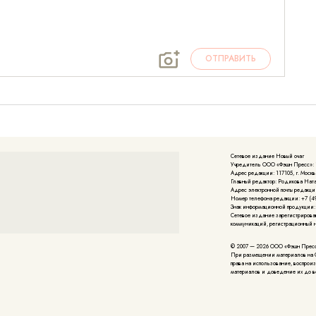
ОТПРАВИТЬ
Сетевое издание Новый очаг
Учредитель ООО «Фэшн Пресс»: 117
Адрес редакции: 117105, г. Москва
Главный редактор: Родикова Нат
Адрес электронной почты редакции
Номер телефона редакции: +7 (49
Знак информационной продукции:
Cетевое издание зарегистрирова
коммуникаций, регистрационный но
© 2007 — 2026 ООО «Фэшн Прес
При размещении материалов на 
права на использование, воспрои
материалов и доведение их до в