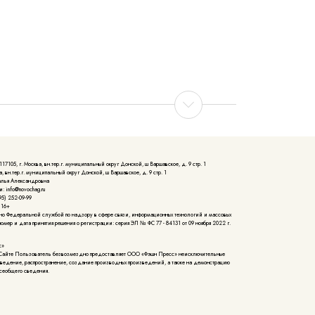
105, г. Москва, вн.тер.г. муниципальный округ Донской, ш Варшавское, д. 9 стр. 1
, вн.тер.г. муниципальный округ Донской, ш Варшавское, д. 9 стр. 1
алья Александровна
: info@novochag.ru
5) 252-09-99
 16+
но Федеральной службой по надзору в сфере связи, информационных технологий и массовых
мер и дата принятия решения о регистрации: серия ЭЛ № ФС 77 - 84131 от 09 ноября 2022 г.
с»
Сайте Пользователь безвозмездно предоставляет ООО «Фэшн Пресс» неисключительные
зведение, распространение, создание производных произведений, а также на демонстрацию
сеобщего сведения.