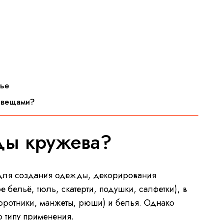
тье
и вещами?
иды кружева?
для создания одежды, декорирования
е бельё, тюль, скатерти, подушки, салфетки), в
оротники, манжеты, рюши) и белья. Однако
о типу применения.