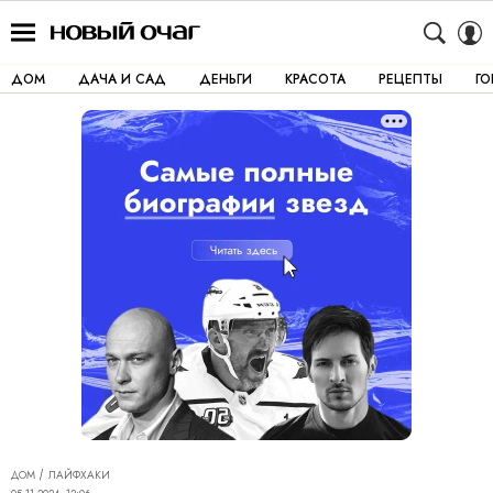
ДОМ
ДАЧА И САД
ДЕНЬГИ
КРАСОТА
РЕЦЕПТЫ
Г
ДОМ
ЛАЙФХАКИ