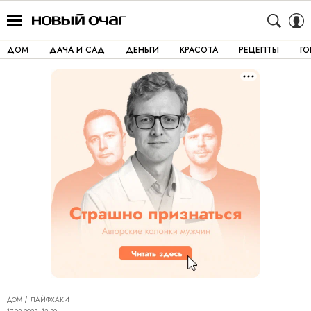
ДОМ
ДАЧА И САД
ДЕНЬГИ
КРАСОТА
РЕЦЕПТЫ
Г
ДОМ
ЛАЙФХАКИ