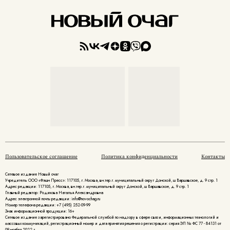
Пользовательское соглашение
Политика конфиденциальности
Контакты
Сетевое издание Новый очаг
Учредитель ООО «Фэшн Пресс»: 117105, г. Москва, вн.тер.г. муниципальный округ Донской, ш Варшавское, д. 9 стр. 1
Адрес редакции: 117105, г. Москва, вн.тер.г. муниципальный округ Донской, ш Варшавское, д. 9 стр. 1
Главный редактор: Родикова Наталья Александровна
Адрес электронной почты редакции: info@novochag.ru
Номер телефона редакции: +7 (495) 252-09-99
Знак информационной продукции: 16+
Cетевое издание зарегистрировано Федеральной службой по надзору в сфере связи, информационных технологий и
массовых коммуникаций, регистрационный номер и дата принятия решения о регистрации: серия ЭЛ № ФС 77 - 84131 от
09 ноября 2022 г.