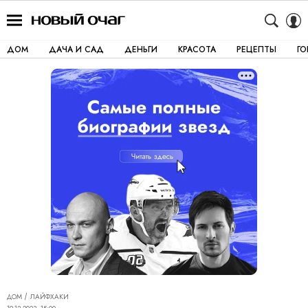
ДОМ
ДАЧА И САД
ДЕНЬГИ
КРАСОТА
РЕЦЕПТЫ
Г
ДОМ
ЛАЙФХАКИ