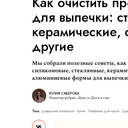
Как очистить п
для выпечки: с
керамические, 
другие
Мы собрали полезные советы, как
силиконовые, стеклянные, керами
алюминиевые формы для выпечки,
ЮЛИЯ САБЕРОВА
Редактор рубрик «Дом» и «Дача и сад»
Теги:
Домашние животные
Кухня
Лайфхаки для кухни
Дом