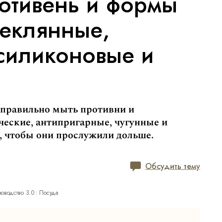
ротивень и формы
теклянные,
силиконовые и
 правильно мыть противни и
ческие, антипригарные, чугунные и
 чтобы они прослужили дольше.
Обсудить тему
оводство 3.0
Посуда