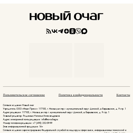
Пользовательское соглашение
Политика конфиденциальности
Контакты
Сетевое издание Новый очаг
Учредитель ООО «Фэшн Пресс»: 117105, г. Москва, вн.тер.г. муниципальный округ Донской, ш Варшавское, д. 9 стр. 1
Адрес редакции: 117105, г. Москва, вн.тер.г. муниципальный округ Донской, ш Варшавское, д. 9 стр. 1
Главный редактор: Родикова Наталья Александровна
Адрес электронной почты редакции: info@novochag.ru
Номер телефона редакции: +7 (495) 252-09-99
Знак информационной продукции: 16+
Cетевое издание зарегистрировано Федеральной службой по надзору в сфере связи, информационных технологий и