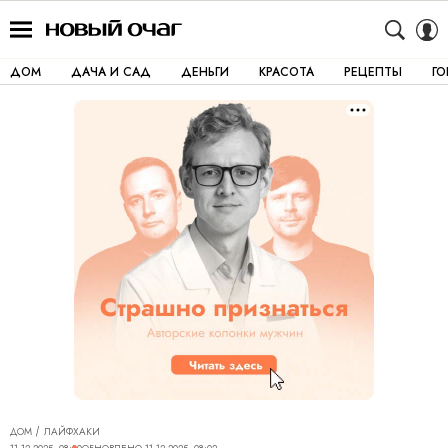
ДОМ
ДАЧА И САД
ДЕНЬГИ
КРАСОТА
РЕЦЕПТЫ
Г
ДОМ
ЛАЙФХАКИ