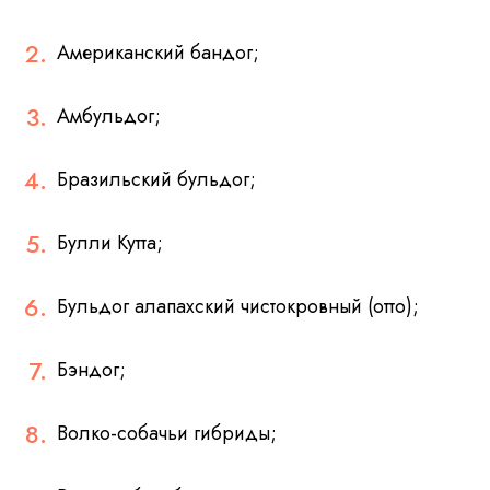
Американский бандог;
Амбульдог;
Бразильский бульдог;
Булли Кутта;
Бульдог алапахский чистокровный (отто);
Бэндог;
Волко-собачьи гибриды;