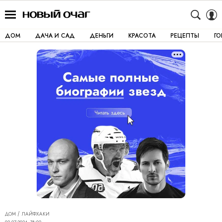
ДОМ
ДАЧА И САД
ДЕНЬГИ
КРАСОТА
РЕЦЕПТЫ
Г
ДОМ
ЛАЙФХАКИ