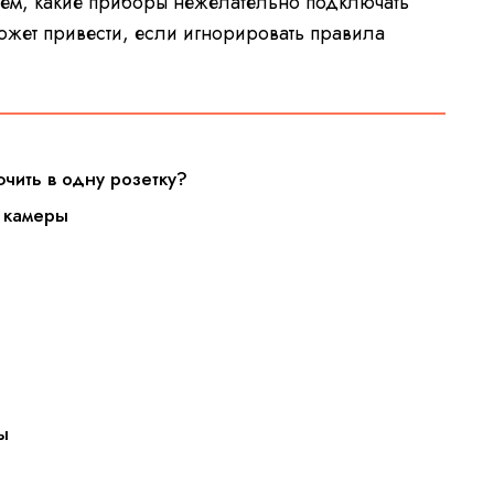
аем, какие приборы нежелательно подключать
может привести, если игнорировать правила
чить в одну розетку?
 камеры
ы