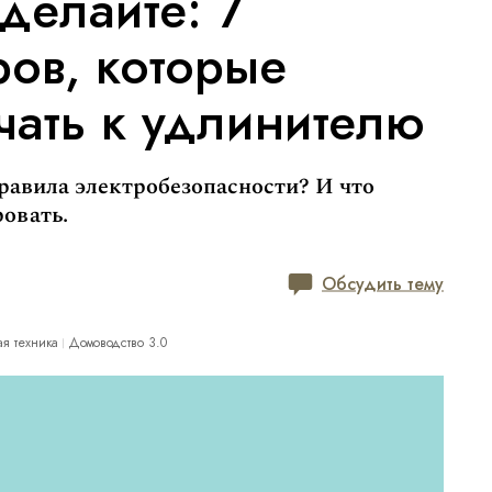
делайте: 7
ов, которые
чать к удлинителю
правила электробезопасности? И что
ровать.
Обсудить тему
ая техника
Домоводство 3.0