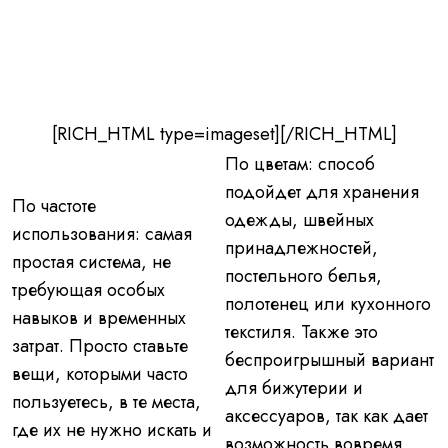
[RICH_HTML type=imageset][/RICH_HTML]
По цветам:
способ
подойдет для хранения
По частоте
одежды, швейных
использования
: самая
принадлежностей,
простая система, не
постельного белья,
требующая особых
полотенец или кухонного
навыков и временных
текстиля. Также это
затрат. Просто ставьте
беспроигрышный вариант
вещи, которыми часто
для бижутерии и
пользуетесь, в те места,
аксессуаров, так как дает
где их не нужно искать и
возможность вовремя