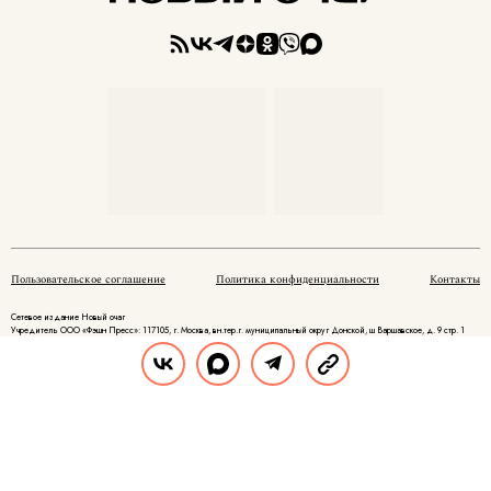
Пользовательское соглашение
Политика конфиденциальности
Контакты
Сетевое издание Новый очаг
Учредитель ООО «Фэшн Пресс»: 117105, г. Москва, вн.тер.г. муниципальный округ Донской, ш Варшавское, д. 9 стр. 1
Адрес редакции: 117105, г. Москва, вн.тер.г. муниципальный округ Донской, ш Варшавское, д. 9 стр. 1
Главный редактор: Родикова Наталья Александровна
Адрес электронной почты редакции: info@novochag.ru
Номер телефона редакции: +7 (495) 252-09-99
Знак информационной продукции: 16+
Cетевое издание зарегистрировано Федеральной службой по надзору в сфере связи, информационных технологий и
массовых коммуникаций, регистрационный номер и дата принятия решения о регистрации: серия ЭЛ № ФС 77 - 84131 от
09 ноября 2022 г.
© 2007 — 2026 ООО «Фэшн Пресс»
При размещении материалов на Сайте Пользователь безвозмездно предоставляет ООО «Фэшн Пресс»