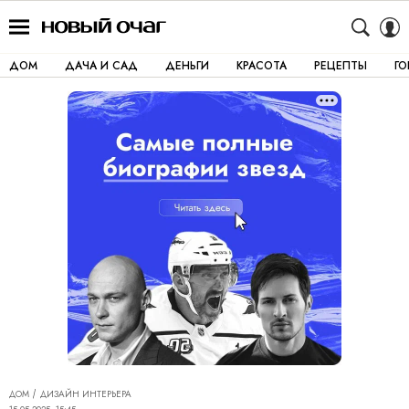
ДОМ
ДАЧА И САД
ДЕНЬГИ
КРАСОТА
РЕЦЕПТЫ
Г
ДОМ
ДИЗАЙН ИНТЕРЬЕРА