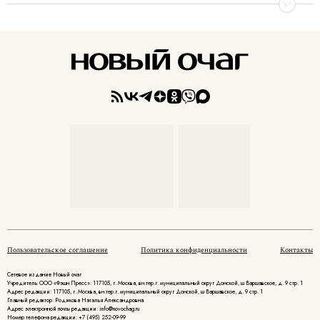
Пользовательское соглашение
Политика конфиденциальности
Контакты
Сетевое издание Новый очаг
Учредитель ООО «Фэшн Пресс»: 117105, г. Москва, вн.тер.г. муниципальный округ Донской, ш Варшавское, д. 9 стр. 1
Адрес редакции: 117105, г. Москва, вн.тер.г. муниципальный округ Донской, ш Варшавское, д. 9 стр. 1
Главный редактор: Родикова Наталья Александровна
Адрес электронной почты редакции: info@novochag.ru
Номер телефона редакции: +7 (495) 252-09-99