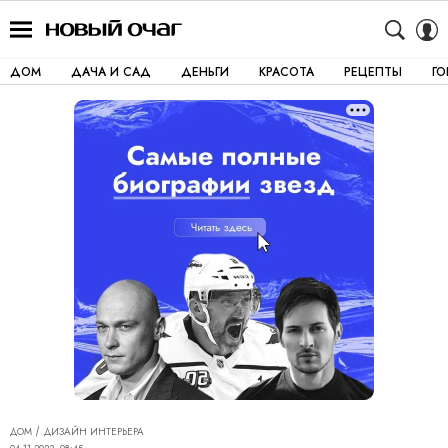
ДОМ
ДАЧА И САД
ДЕНЬГИ
КРАСОТА
РЕЦЕПТЫ
Г
ДОМ
ДИЗАЙН ИНТЕРЬЕРА