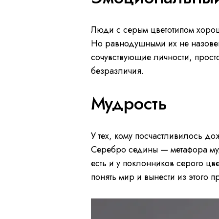
Люди с серым цветотипом хорош
Но равнодушными их не назовеш
сочувствующие личности, прост
безразличия.
Мудрость
У тех, кому посчастливилось до
Серебро седины — метафора муд
есть и у поклонников серого цв
понять мир и вынести из этого 