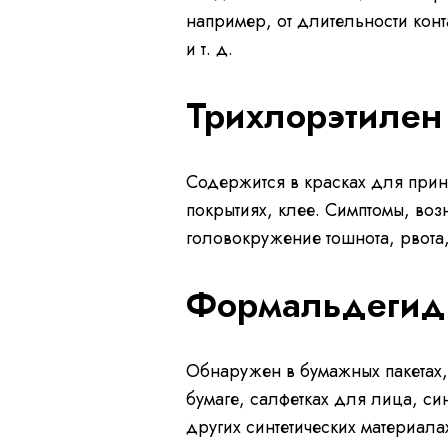
например, от длительности конт
и т. д.
Трихлорэтилен
Содержится в красках для принт
покрытиях, клее. Симптомы, во
головокружение тошнота, рвота,
Формальдегид
Обнаружен в бумажных пакетах,
бумаге, салфетках для лица, син
других синтетических материала