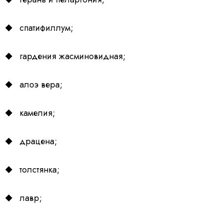
спатифиллум;
гардения жасминовидная;
алоэ вера;
камелия;
драцена;
толстянка;
лавр;