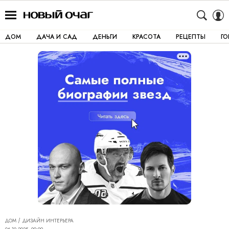
ДОМ
ДАЧА И САД
ДЕНЬГИ
КРАСОТА
РЕЦЕПТЫ
Г
ДОМ
ДИЗАЙН ИНТЕРЬЕРА