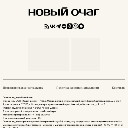
Пользовательское соглашение
Политика конфиденциальности
Контакты
Сетевое издание Новый очаг
Учредитель ООО «Фэшн Пресс»: 117105, г. Москва, вн.тер.г. муниципальный округ Донской, ш Варшавское, д. 9 стр. 1
Адрес редакции: 117105, г. Москва, вн.тер.г. муниципальный округ Донской, ш Варшавское, д. 9 стр. 1
Главный редактор: Родикова Наталья Александровна
Адрес электронной почты редакции: info@novochag.ru
Номер телефона редакции: +7 (495) 252-09-99
Знак информационной продукции: 16+
Cетевое издание зарегистрировано Федеральной службой по надзору в сфере связи, информационных технологий и
массовых коммуникаций, регистрационный номер и дата принятия решения о регистрации: серия ЭЛ № ФС 77 - 84131 от