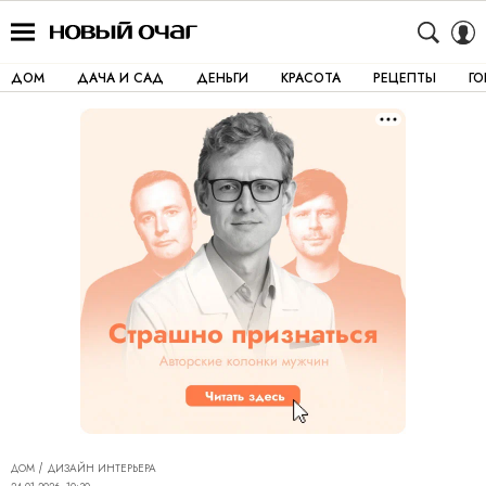
ДОМ
ДАЧА И САД
ДЕНЬГИ
КРАСОТА
РЕЦЕПТЫ
Г
ДОМ
ДИЗАЙН ИНТЕРЬЕРА